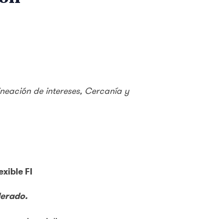
ineación de intereses, Cercanía y
xible FI
derado.