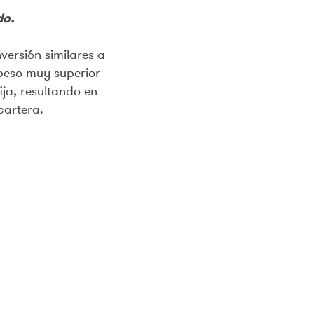
do.
nversión similares a
peso muy superior
ija, resultando en
cartera.