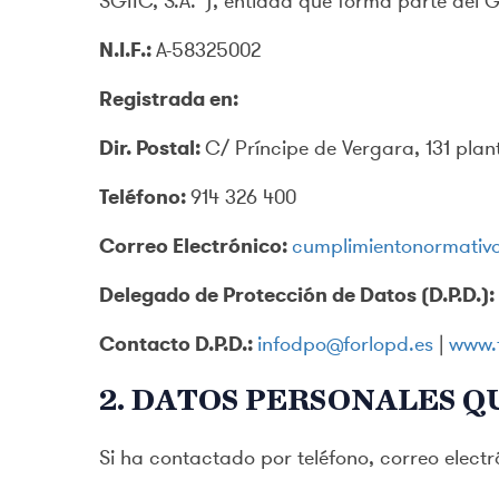
SGIIC, S.A.”), entidad que forma parte del
N.I.F.:
A-58325002
Registrada en:
Dir. Postal:
C/ Príncipe de Vergara, 131 pla
Teléfono:
914 326 400
Correo Electrónico:
cumplimientonormati
Delegado de Protección de Datos (D.P.D.):
Contacto D.P.D.:
infodpo@forlopd.es
|
www.f
2. DATOS PERSONALES 
Si ha contactado por teléfono, correo elect