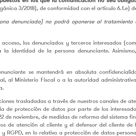
puestos en los que la comunicación no sea obligat
Orgánica 3/2018), de conformidad con el artículo 6.1.e) 
rsona denunciada) no podrá oponerse al tratamiento 
e acceso, los denunciados y terceros interesados (c
 la identidad de la persona denunciante. Asimismo
enunciante se mantendrá en absoluta confidencialid
l, al Ministerio Fiscal o a la autoridad administrat
a.
ciones trasladadas a través de nuestros canales de ate
ia de protección de datos por parte de los interesado
 22 de noviembre, de medidas de reforma del sistema f
os de atención al cliente y el defensor del cliente de
 RGPD, en lo relativo a protección de datos personales