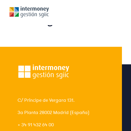
Imdi rojo
C/ Príncipe de Vergara 131.
3ª Planta 28002 Madrid (España)
+ 34 91 432 64 00