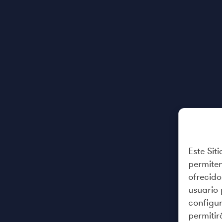
Este Sit
permiten
ofrecido
usuario 
configur
permiti