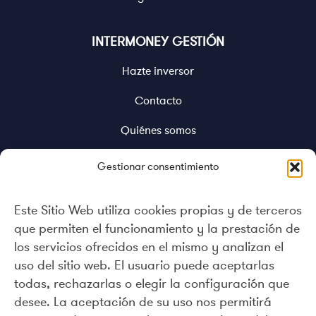
INTERMONEY GESTIÓN
Hazte inversor
Contacto
Quiénes somos
Documentación
Gestionar consentimiento
Política de Implicación
Este Sitio Web utiliza cookies propias y de terceros
Canal de denuncias
que permiten el funcionamiento y la prestación de
los servicios ofrecidos en el mismo y analizan el
Política de cookies (UE)
uso del sitio web. El usuario puede aceptarlas
ESG
todas, rechazarlas o elegir la configuración que
desee. La aceptación de su uso nos permitirá
No consideración de las principales