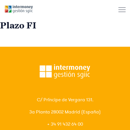
Intermoney Renta Fija Corto
Plazo FI
C/ Príncipe de Vergara 131.
3ª Planta 28002 Madrid (España)
+ 34 91 432 64 00