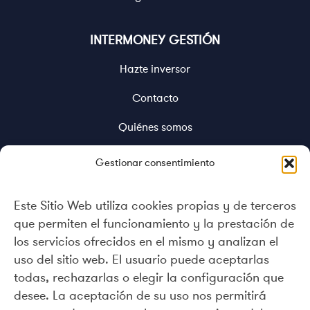
INTERMONEY GESTIÓN
Hazte inversor
Contacto
Quiénes somos
Documentación
Gestionar consentimiento
Política de Implicación
Este Sitio Web utiliza cookies propias y de terceros
Canal de denuncias
que permiten el funcionamiento y la prestación de
los servicios ofrecidos en el mismo y analizan el
Política de cookies (UE)
uso del sitio web. El usuario puede aceptarlas
ESG
todas, rechazarlas o elegir la configuración que
desee. La aceptación de su uso nos permitirá
No consideración de las principales