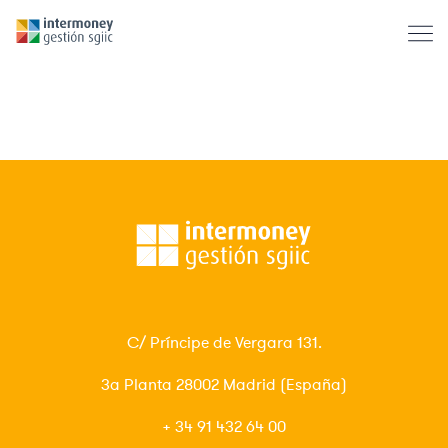
Intermoney Variable Euro FI
C/ Príncipe de Vergara 131.
3ª Planta 28002 Madrid (España)
+ 34 91 432 64 00